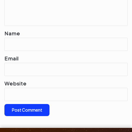
e
n
t
*
Name
Email
Website