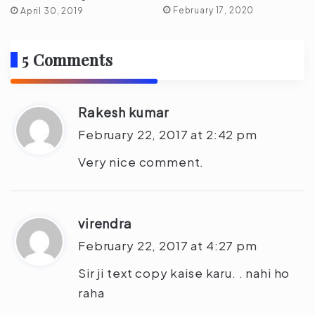
February 17, 2020
April 30, 2019
5 Comments
Rakesh kumar
s
a
February 22, 2017 at 2:42 pm
y
Very nice comment.
s
:
virendra
s
a
February 22, 2017 at 4:27 pm
y
Sir ji text copy kaise karu. . nahi ho
s
raha
: