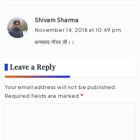
Shivam Sharma
s
a
November 14, 2018 at 10:49 pm
y
धन्यवाद गौरव जी।।
s
:
Leave a Reply
Your email address will not be published.
Required fields are marked
*
C
o
m
m