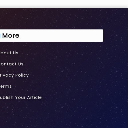
लीफ़िश गैलेक्सी
 of Years Old