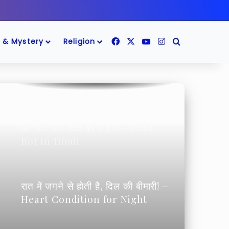
अन्तरिक्ष में इंसानी “Stem Cell” के
ऊपर है बहुत खतरा! – Human Stem
Cells In Space
Facebook
X
YouTube
Instagram
Search for
 & Mystery
Religion
M87 से पृथ्वी तक की यात्रा – 5 करोड़
साल का अद्भुत सफर
अंतरिक्ष और डेटा का सड़ना – Data
Rot In Hindi
रात में जगने से होती है, दिल की बीमारी! –
Heart Condition for Night
Owls