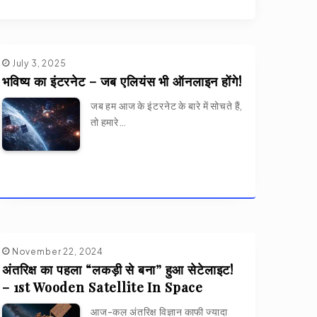
आखिर सूर्य इतना गर्म क्यों है? – Why
Sun’s Atmosphere Is So Hot?
July 3, 2025
भविष्य का इंटरनेट – जब एलियंस भी ऑनलाइन होंगे!
जब हम आज के इंटरनेट के बारे में सोचते हैं,
इन्सानों को हो रही है एक नई बीमारी! –
तो हमारे…
New Type 5 Diabetes!
अन्तरिक्ष में इंसानी “Stem Cell” के
ऊपर है बहुत खतरा! – Human Stem
Cells In Space
November 22, 2024
अंतरिक्ष का पहला “लकड़ी से बना” हुआ सेटेलाइट!
M87 से पृथ्वी तक की यात्रा – 5 करोड़
– 1st Wooden Satellite In Space
साल का अद्भुत सफर
आज-कल अंतरिक्ष विज्ञान काफी ज्यादा