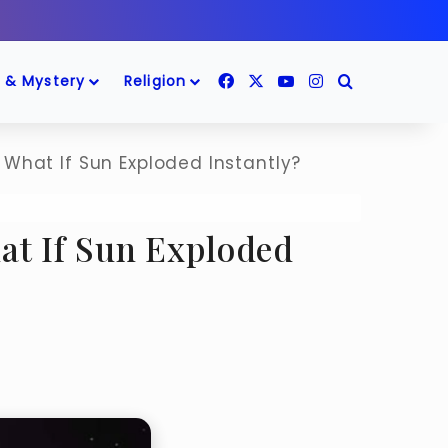
Facebook
X
YouTube
Instagram
Search for
 & Mystery
Religion
ी? What If Sun Exploded Instantly?
? What If Sun Exploded