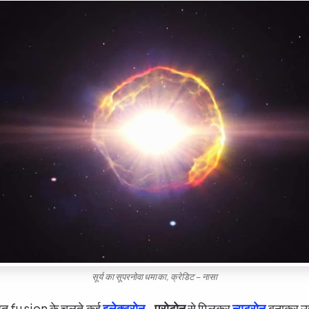
सूर्य का सूपरनोवा धमाका, क्रेडिट – नासा
रित fusion के चलते कई
इलेक्ट्रोन
–
प्रोटोन
से मिलकर
न्युट्रोन
बनाकर उर्