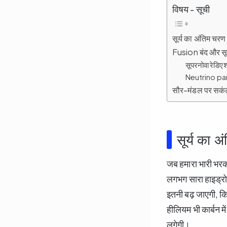
विषय - सूची
सूर्य का अंतिम च
Fusion बंद और स
सूपरनोवा रेडिएश
Neutrino par
सौर-मंडल पर सकं
सूर्य का
जब हमारा भारी भरक
लगभग सारा हाइड्र
इतनी बढ़ जाएगी, कि
हीलियम भी कार्बन मे
लगेगी।