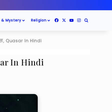
Facebook
X
YouTube
Instagram
Search for
 & Mystery
Religion
ट्स, Quasar In Hindi
asar In Hindi