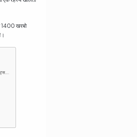
।
ो कि 1400 खरबो
गी।
क्ट्स….