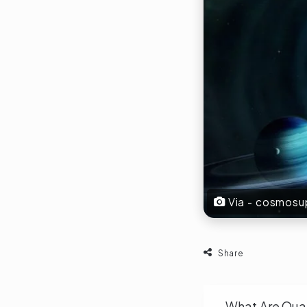
Via - cosmos
Share
What Are Quasar