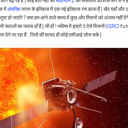
े आगे बढ़ रहें हैं | कोई बात नहीं की
चंद्रयान 2
की सफलता आंशिक रूप से न हो प
 में
अंतरिक्ष
जगत के इतिहास में एक नई इतिहास रच डाला हैं | खैर यहाँ और 
संतुष्ट हो जाएंगे ? क्या हम आने वाले समय में कुछ और मिसनों को अंजाम नहीं देंग
ी सवालों का जवाब हाँ हैं | जी हाँ ! भविष्य में इस्रो 5 ऐसे मिसनों (
ISRO
fut
 देने जा रहा हैं , जिसे की शायद ही कोई एशीआई सोच सके |