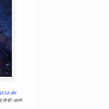
NASA और
े| जी हाँ ! आपने