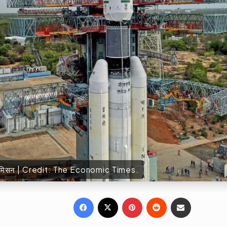
ादी मिसन | Credit: The Economic Times.
Facebook
X
Pinterest
Reddit
Share via Email