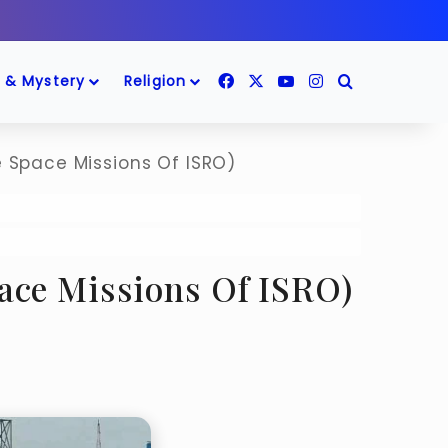
Facebook
X
YouTube
Instagram
Search for
 & Mystery
Religion
ure Space Missions Of ISRO)
re Space Missions Of ISRO)