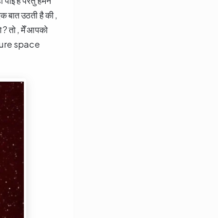
ाई है परंतु हमने
एक बात उठती है की ,
े ? तो , मेँ आपको
ure space