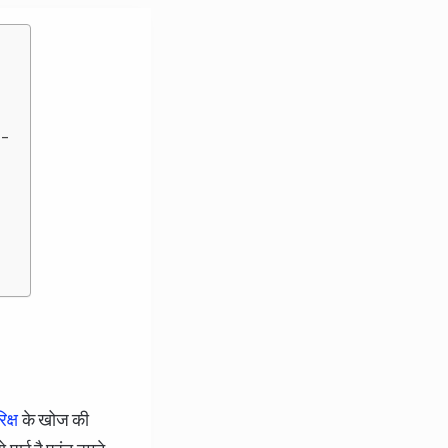
:-
िक्ष
के खोज की