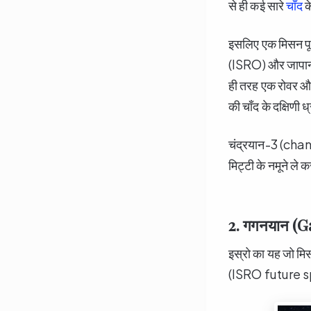
से ही कई सारे
चाँद
क
इसलिए एक मिसन पूर्
(ISRO) और जापा
ही तरह एक रोवर और
की चाँद के दक्षिणी ध
चंद्रयान-3 (chan
मिट्टी के नमूने ले 
2. गगनयान (G
इस्रो का यह जो मिसन
(ISRO future spac