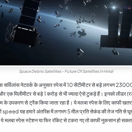
Space Debris Satellites – Future Of Satellites In Hindi
स्पेस सर्विलांस नेटवर्क के अनुसार स्पेस में 10 सेंटीमीटर से बड़े लगभग 2300
 एक मिलीमीटर से बड़े 1 करोड़ से भी ज्यादा ऐसे टुकड़े हैं। इनको लीडर
नाम के उपकरण से ट्रैक किया जाता रहा है। ये मलबा स्पेस के लिए काफी खत
peed यह हमारे अंतरिक्ष में लगभग 5 मील प्रति सेकंड की तेज गति से घूमते 
ुए ये मलबा स्पेस स्टेशन या फिर रॉकेट से टकरा गए तो काफी नुकसान हो सकत