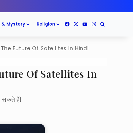
Facebook
X
YouTube
Instagram
Search for
 & Mystery
Religion
The Future Of Satellites In Hindi
 Future Of Satellites In
सकते हैं!