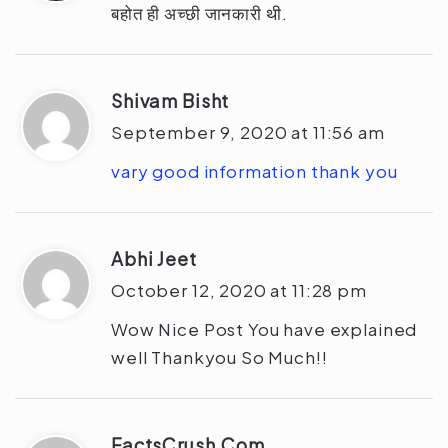
y
बहोत ही अच्छी जानकारी थी.
s
:
Shivam Bisht
s
a
September 9, 2020 at 11:56 am
y
vary
good
information
thank
you
s
:
Abhi Jeet
s
a
October 12, 2020 at 11:28 pm
y
Wow Nice Post You have explained
s
well Thankyou So Much!!
:
FactsCrush.Com
s