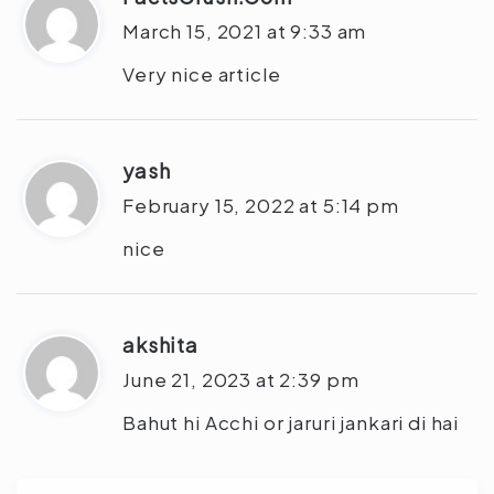
a
March 15, 2021 at 9:33 am
y
Very nice article
s
:
yash
s
a
February 15, 2022 at 5:14 pm
y
nice
s
:
akshita
s
a
June 21, 2023 at 2:39 pm
y
Bahut hi Acchi or jaruri jankari di hai
s
: