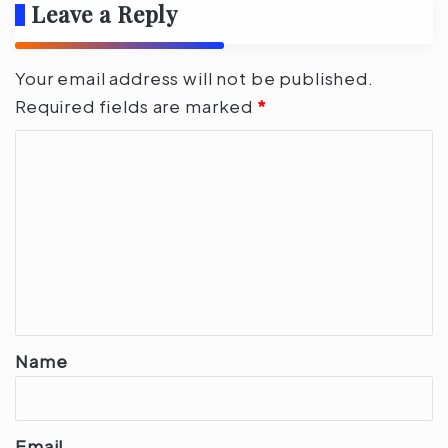
Leave a Reply
Your email address will not be published.
Required fields are marked
*
C
o
m
m
e
n
t
*
Name
Email