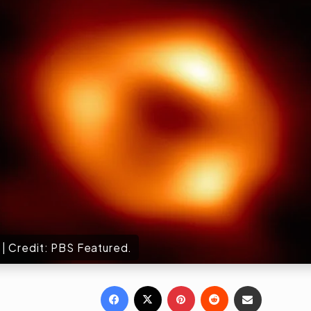
ो। | Credit: PBS Featured.
Facebook
X
Pinterest
Reddit
Share via Email