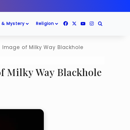
Facebook
X
YouTube
Instagram
Search for
 & Mystery
Religion
st Image of Milky Way Blackhole
e of Milky Way Blackhole