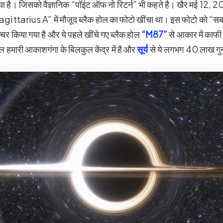
ा है। जिसको वैज्ञानिक “पॉइंट ऑफ नो रिटर्न” भी कहते है। खैर मई 12, 20
“Sagittarius A” में मौजूद ब्लैक होल का फोटो खींचा था। इस फोटो को “सब
प्चर किया गया है और ये पहले खींचे गए ब्लैक होल
“M87”
से आकार में काफी 
ोल हमारी आकाशगंगा के बिलकुल केंद्र में है और
सूर्य
से ये लगभग 40 लाख गुन