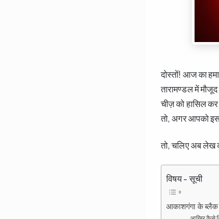
दोस्तों! आज का ह
तारामण्डल में मौजूद
चीज़ को हासिल कर ल
तो, अगर आपको इस रो
तो, चलिए अब लेख क
विषय - सूची
आकाशगंगा के ब्ल
आखिर कैसे क