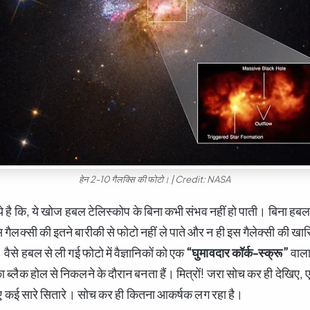
हेन 2-10 गैलक्सि की फोटो। | Credit: NASA
े है कि, ये खोज हबल टेलिस्कोप के बिना कभी संभव नहीं हो पाती। बिना हबल 
 गैलक्सी की इतने बारीकी से फोटो नहीं ले पाते और न ही इस गैलेक्सी की खासियत
ैसे हबल से ली गई फोटो में वैज्ञानिकों को एक
“
घुमावदार कॉर्क-स्क्रू”
वाला 
ा ब्लैक होल से निकलने के दौरान बनता हैं। मित्रों! जरा सोच कर ही देखिए, 
 हुए कई सारे सितारे। सोच कर ही कितना आकर्षक लग रहा है।