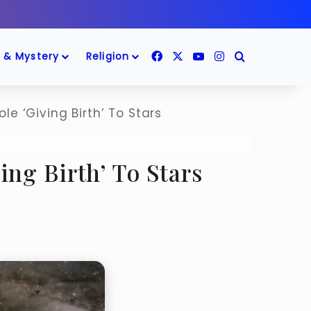
Facebook
X
YouTube
Instagram
Search for
 & Mystery
Religion
Hole ‘Giving Birth’ To Stars
Giving Birth’ To Stars