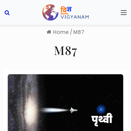
Search for
M
Home
/
M87
M87