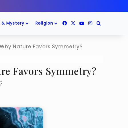
Facebook
X
YouTube
Instagram
Search for
 & Mystery
Religion
से! – Why Nature Favors Symmetry?
 Nature Favors Symmetry?
ा?