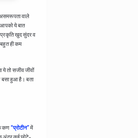
तर असमरूपता वाले
 आपको ये बात
प्रकृति खुद सुंदर व
 बहुत ही कम
 ये तो सजीव जीवों
भी बसा हुआ है। बता
 एक कण
“
प्रोटीन”
में
 अंदर कई छोटे-