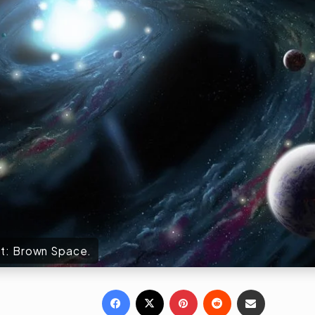
edit: Brown Space.
Facebook
X
Pinterest
Reddit
Share via Email