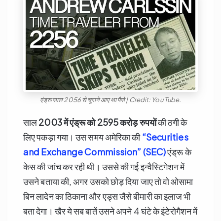
एंड्रू साल 2056 से चुराने आए था पैसे | Credit: You Tube.
साल
2003
में एंड्रू को
2595
करोड़ रुपयों
की ठगी के
लिए पकड़ा गया। उस समय अमेरिका की
“Securities
and Exchange Commission” (SEC)
एंड्रू के
केस की जांच कर रही थी। उससे की गई इन्वैस्टिगेशन में
उसने बताया की, अगर उसको छोड़ दिया जाए तो वो ओसामा
बिन लादेन का ठिकाना और एड्स जैसे बीमारी का इलाज भी
बता देगा। खैर ये सब बातें उसने अपने 4 घंटे के इंटेरोगैशन में