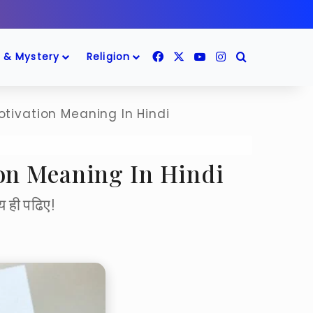
Facebook
X
YouTube
Instagram
Search for
 & Mystery
Religion
Motivation Meaning In Hindi
ation Meaning In Hindi
य ही पढिए!