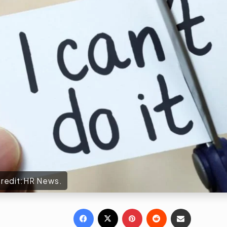
| Credit:HR News.
Facebook
X
Pinterest
Reddit
Share via Email