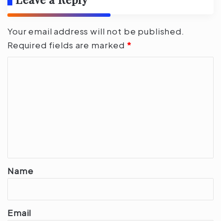
Your email address will not be published.
Required fields are marked
*
C
o
m
m
e
n
t
*
Name
Email