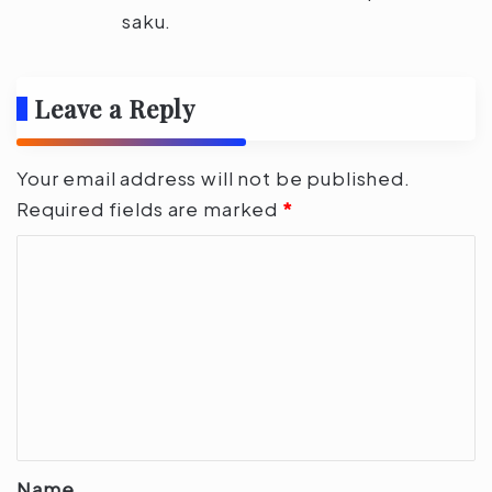
saku.
Leave a Reply
Your email address will not be published.
Required fields are marked
*
C
o
m
m
e
n
t
*
Name