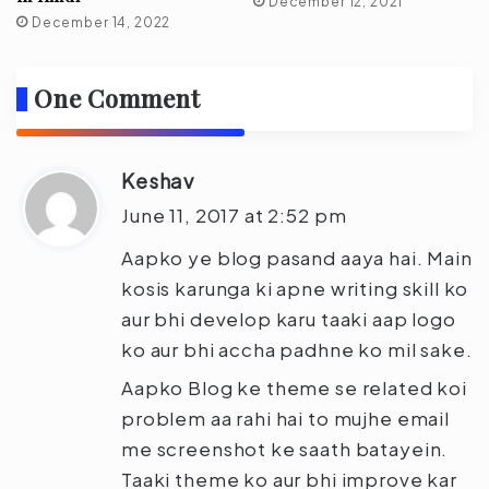
December 12, 2021
December 14, 2022
One Comment
Keshav
s
a
June 11, 2017 at 2:52 pm
y
Aapko ye blog pasand aaya hai. Main
s
kosis karunga ki apne writing skill ko
:
aur bhi develop karu taaki aap logo
ko aur bhi accha padhne ko mil sake.
Aapko Blog ke theme se related koi
problem aa rahi hai to mujhe email
me screenshot ke saath batayein.
Taaki theme ko aur bhi improve kar