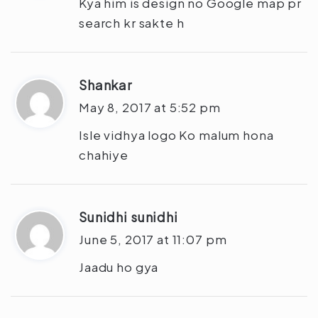
Kya him is design no Google map pr
s
search kr sakte h
:
Shankar
s
a
May 8, 2017 at 5:52 pm
y
Isle vidhya logo Ko malum hona
s
chahiye
:
Sunidhi sunidhi
s
a
June 5, 2017 at 11:07 pm
y
Jaadu ho gya
s
: