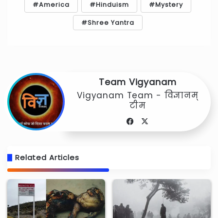
America
Hinduism
Mystery
Shree Yantra
Team Vigyanam
Vigyanam Team - विज्ञानम्
टीम
Facebook
X
Related Articles