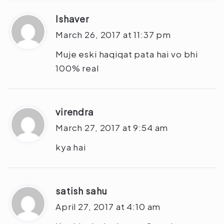
Ishaver
s
a
March 26, 2017 at 11:37 pm
y
Muje eski haqiqat pata hai vo bhi
s
100% real
:
virendra
s
a
March 27, 2017 at 9:54 am
y
kya hai
s
:
satish sahu
s
a
April 27, 2017 at 4:10 am
y