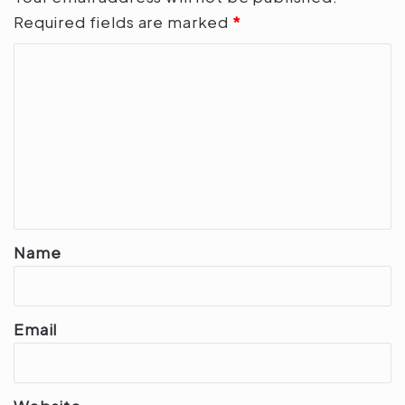
Required fields are marked
*
C
o
m
m
e
n
t
*
Name
Email