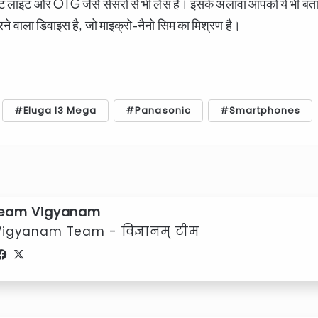
िएंट लाइट और OTG जैसे सेंसरों से भी लैस है। इसके अलावा आपको ये भी बता
रने वाला डिवाइस है, जो माइक्रो-नैनो सिम का मिश्रण है।
Eluga I3 Mega
Panasonic
Smartphones
eam Vigyanam
Vigyanam Team - विज्ञानम् टीम
Facebook
X