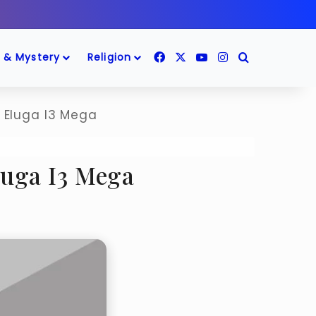
Facebook
X
YouTube
Instagram
Search for
 & Mystery
Religion
न Eluga I3 Mega
 Eluga I3 Mega