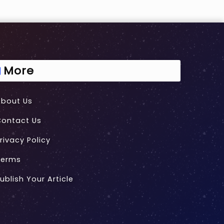
More
About Us
Contact Us
rivacy Policy
Terms
ublish Your Article