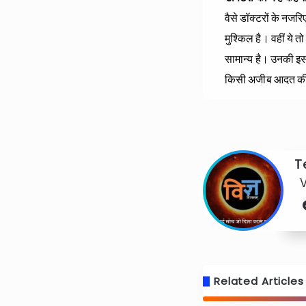
वैसे डॉक्‍टरों के नजर
मुश्‍किल है। वहीं ये त
सामान्‍य है। उनकी इस 
किसी अजीब आदत की लत
T
Related Articles