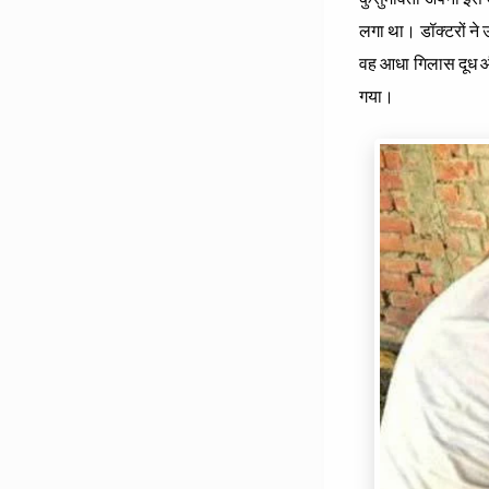
लगा था। डॉक्‍टरों न
वह आधा गिलास दूध औ
गया।