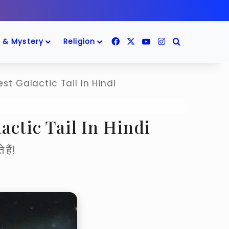
Facebook
X
YouTube
Instagram
Search for
 & Mystery
Religion
gest Galactic Tail In Hindi
alactic Tail In Hindi
 हैं!