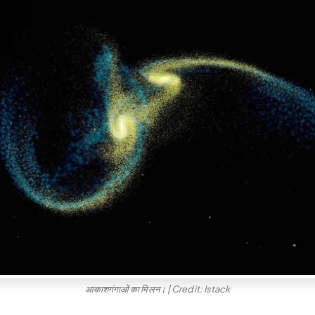
आकाशगंगाओं का मिलन। | Credit: Istack