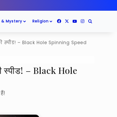
Facebook
X
YouTube
Instagram
Search for
 & Mystery
Religion
की स्पीड! – Black Hole Spinning Speed
की स्पीड! – Black Hole
ैं!