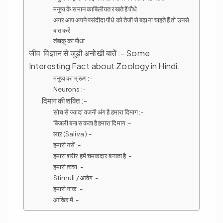
मनुष्य के समान काबिलीयत रखते हैं पौधे
अगर आप अपने पसंदीदा पौधे को तेजी से बढ़ाना चाहते हैं तो उनसे
बात करें
तंबाकू का पौधा
जीव विज्ञान से जुड़ी अनोखी बातें :- Some
Interesting Fact about Zoology in Hindi.
मनुष्य का भ्रूण :-
Neurons :-
दिमाग की शक्ति :-
सोच से ज्यादा वजनी अंग है हमारा दिमाग :-
बिजली बना सकता है हमारा दिमाग :-
लाऱ (Saliva ):-
हमारी नसें :-
हमारा शरीर हमें चमकदार बनाता है :-
हमारी त्वचा :-
Stimuli / आवेग :-
हमारी नाक :-
आखिर में :-