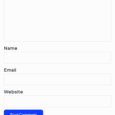
o
m
m
e
n
t
*
Name
Email
Website