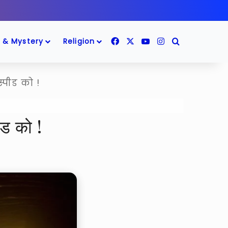
Facebook
X
YouTube
Instagram
Search for
 & Mystery
Religion
्पीड को !
ड को !