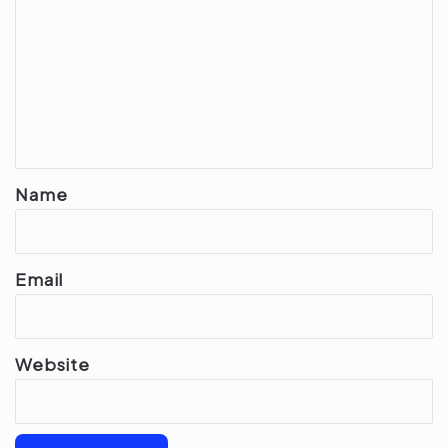
o
m
m
e
n
t
*
Name
Email
Website