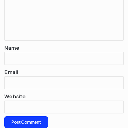
m
m
e
n
t
*
Name
Email
Website