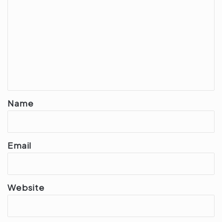
o
m
m
e
n
t
*
Name
Email
Website