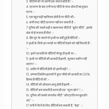
3. चींटीयों की भी अपनी एक समाज होती हैं ! :-
4. प्रजनन के बाद रानी मादा चींटी के साथ होता हैं यह दुखद
घटना :-
5. एक बहुत बड़ी खासियत होती है नर चींटी की:-
6. कर्मी मादा चींटी प्रजनन नहीं कर सकती हैं :-
7. दुनिया की सबसे बड़ी व खतरनाक चींटी हैं “बुलेट चींटी”, इसके
डंक से हो सकता हैं मौत! :-
8. हिम युग के जमाने से पृथ्वी पर बचीं हुई हैं चींटियाँ :-
9.पृथ्वी के सिर्फ इन जगहों पर चींटियाँ देखने को नहीं मिलती हैं !
:-
10. इतने प्रजाति के चींटियाँ मौजूद हैं पृथ्वी पर :-
11. पृथ्वी पर चींटियों की आबादी हैं इतनी, सुनकर यकीन नहीं
आएगा ! :-
12. अतीत में चींटियाँ होती थी इतनी बड़ी ! :-
13. उष्णकटिबंधीय इलाकों में कुल जीवों की आबादी का 25%
हिस्सा हैं चींटियों की :-
14. चींटियों की औसतन आयु होती हैं इतनी :-
15. चींटियाँ बना सकती हैं अपना ही एक “सुपर ब्रेन” ! :-
16. दुनिया की सबसे जानलेवा चींटी “औस्ट्रालियन बुलडॉग
अंट” :-
17. पानी में तैरने के लिए चींटियाँ बना सकती हैं, “बेड़ा” :-