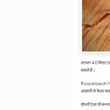
लगभग 40 मिनट तक य
सकते हैं।
ये cockroach 1 घंट
आसानी से फैला सकत
दोस्तों ऐसा भी मा