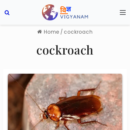
Search for
M
Home
/
cockroach
cockroach