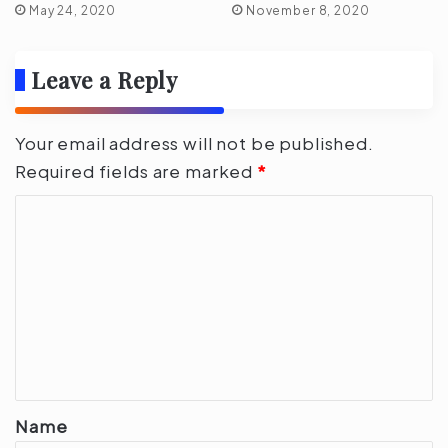
May 24, 2020
November 8, 2020
Leave a Reply
Your email address will not be published.
Required fields are marked
*
C
o
m
m
e
n
t
*
Name