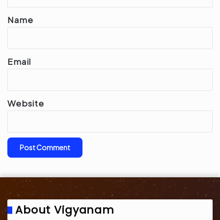
t
*
Name
Email
Website
About Vigyanam