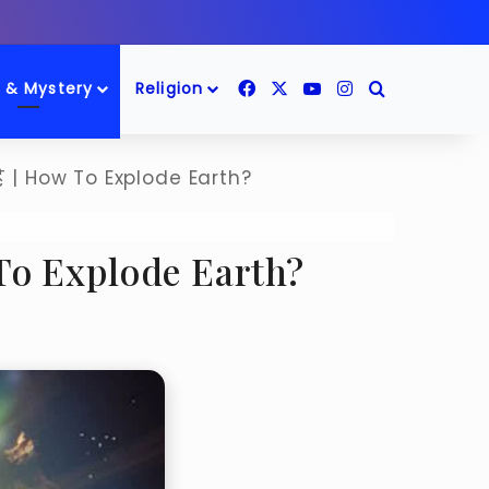
Facebook
X
YouTube
Instagram
Search for
 & Mystery
Religion
ै | How To Explode Earth?
ow To Explode Earth?