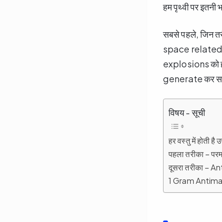
हम पृथ्वी पर इतनी भ
सबसे पहले, जिन तरी
space related ex
explosions को ही
generate कर सकते
विषय - सूची
हर वस्तु में होत
पहला तरीका – प
दूसरा तरीका – 
1 Gram Antim