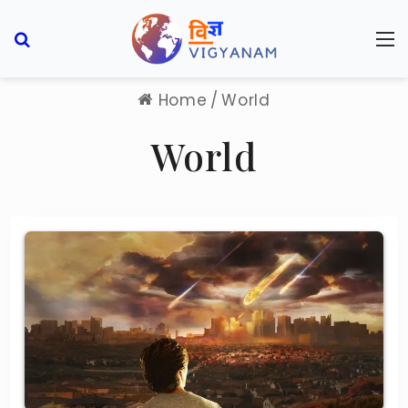
Search for
M
Home
/
World
World