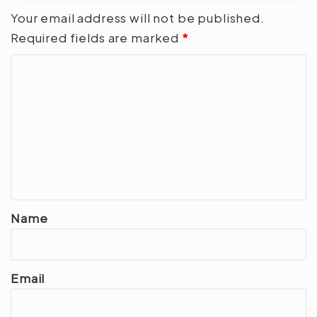
Your email address will not be published.
Required fields are marked
*
C
o
m
m
e
n
t
*
Name
Email