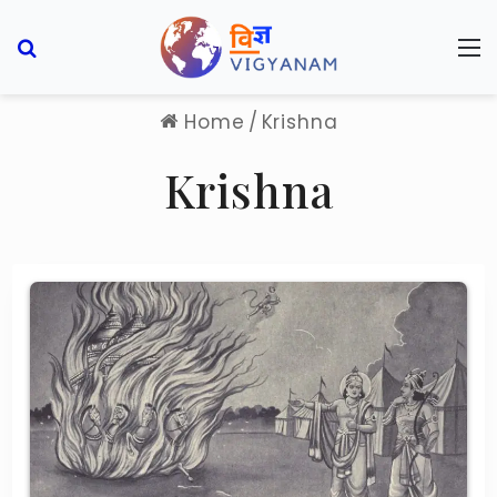
Search for
M
Home
/
Krishna
Krishna