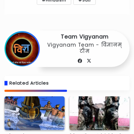
Hinduism
Sati
Team Vigyanam
Vigyanam Team - विज्ञानम्
टीम
Facebook
X
Related Articles