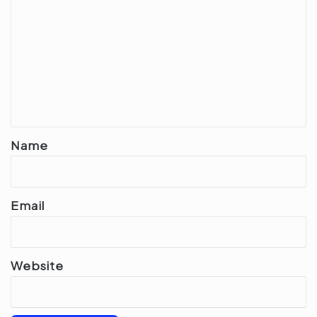
o
m
m
e
n
t
*
Name
Email
Website