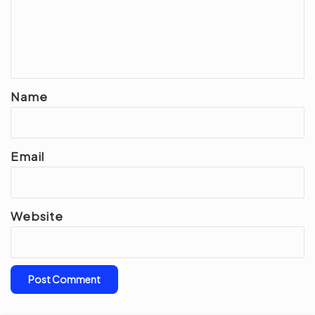
m
e
n
t
*
Name
Email
Website