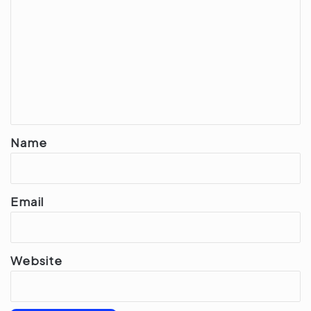
o
m
m
e
n
t
*
Name
Email
Website