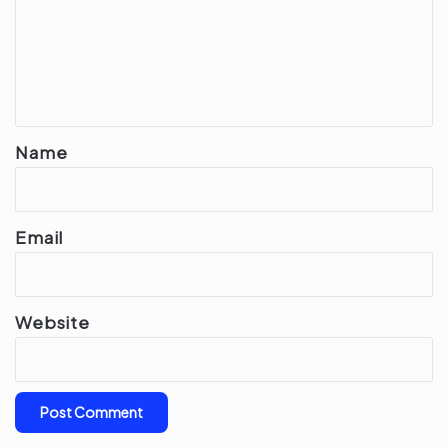
m
e
n
t
*
Name
Email
Website