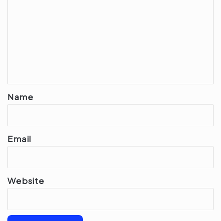
o
m
m
e
n
t
*
Name
Email
Website