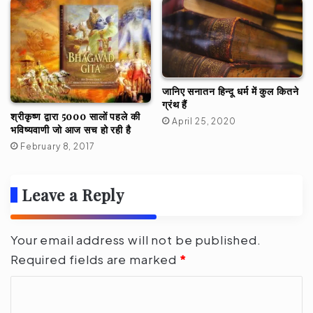
जानिए सनातन हिन्दू धर्म में कुल कितने
ग्रंथ हैं
श्रीकृष्ण द्वारा 5000 सालों पहले की
April 25, 2020
भविष्यवाणी जो आज सच हो रही है
February 8, 2017
Leave a Reply
Your email address will not be published.
Required fields are marked
*
C
o