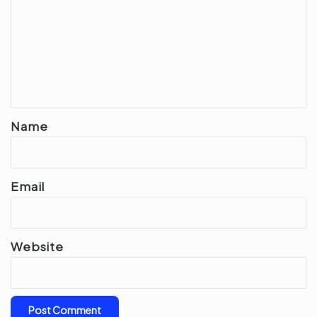
m
m
e
n
t
*
Name
Email
Website