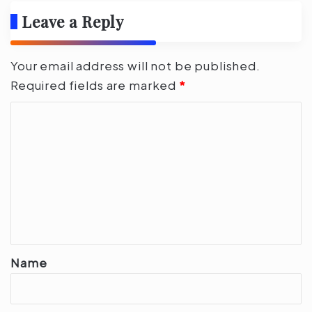
Leave a Reply
Your email address will not be published.
Required fields are marked
*
C
o
m
m
e
n
t
*
Name