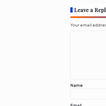
Leave a Rep
Your email addres
C
o
m
m
e
n
t
*
Name
Email