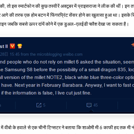
, तो इस स्मार्टफोन की कुछ तस्वीरें अक्टूबर में प्राइसराजा ने लीक की थीं। इन तस
र आगे की तरफ एक होम बटन में फिंगरप्रिंट सेंसर होने का खुलासा हुआ था। इसक
ाइन जबकि सबसे ऊपर दांयें कोने में एक डुअल-एलईडी फ्लैश देखा जा सकता है।
 में वीबो के हवाले से एक चीनी टिप्सटर ने बताया कि शाओमी मी 6 काफी हद तक मी