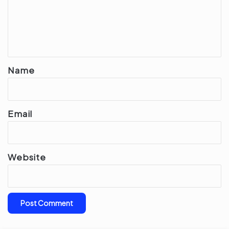
m
e
n
t
*
Name
Email
Website