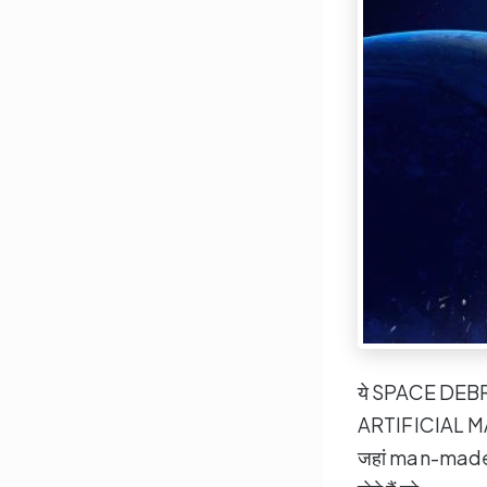
ये SPACE DEB
ARTIFICIAL MAN- 
जहां man-mad