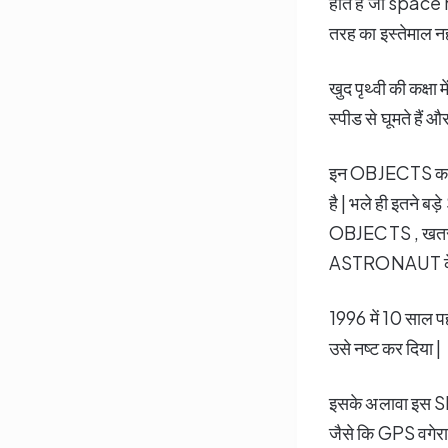
होते हैं जो space m
तरह का इस्तेमाल नही
खुद पृथ्वी की कक्ष
स्पीड से घूमते ह
इन OBJECTS का अ
है | भले ही इतन
OBJECTS , खतरनाक 
ASTRONAUT के लि
1996 में 10 साल प
उसे नष्ट कर दिया |
इसके अलावा इस S
जैसे कि GPS वग