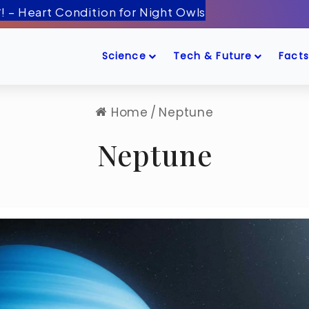
Science
Tech & Future
Facts
Home
/
Neptune
Neptune