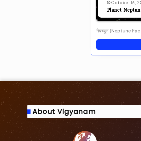
October 16, 
Planet Neptune F
नेपच्यून (Neptune Facts 
About Vigyanam