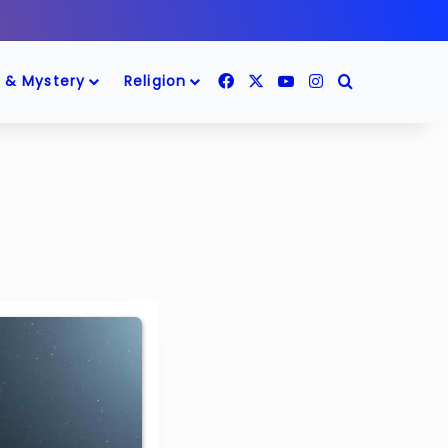
Facebook
X
YouTube
Instagram
Search for
 & Mystery
Religion