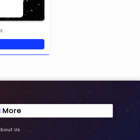
्रह…
More
About Us