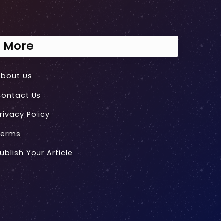
More
About Us
Contact Us
rivacy Policy
Terms
ublish Your Article