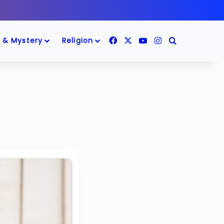
Facebook
X
YouTube
Instagram
Search for
 & Mystery
Religion