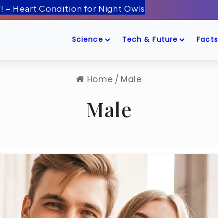
 बीमारी! – Heart Condition for Night Owls
Science
Tech & Future
Facts
Home
/
Male
Male